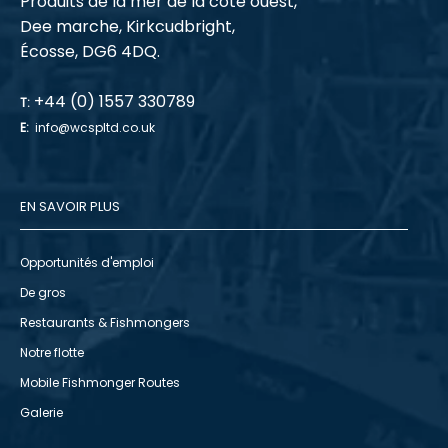
Produits de la mer de la côte ouest,
Dee marche, Kirkcudbright,
Écosse, DG6 4DQ.
+44 (0) 1557 330789
T:
E:
info@wcspltd.co.uk
EN SAVOIR PLUS
Opportunités d'emploi
De gros
Restaurants & Fishmongers
Notre flotte
Mobile Fishmonger Routes
Galerie