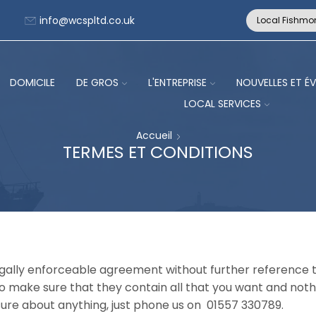
info@wcspltd.co.uk
Local Fishmo
DOMICILE
DE GROS
L'ENTREPRISE
NOUVELLES ET É
LOCAL SERVICES
Accueil
TERMES ET CONDITIONS
ally enforceable agreement without further reference t
o make sure that they contain all that you want and noth
 sure about anything, just phone us on 01557 330789.