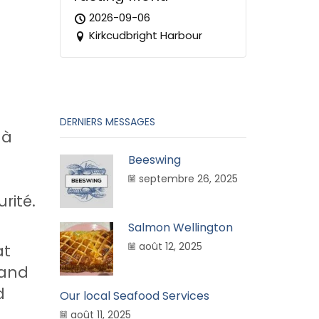
2026-09-06
Kirkcudbright Harbour
DERNIERS MESSAGES
 à
Beeswing
septembre 26, 2025
rité.
Salmon Wellington
août 12, 2025
at
 and
d
Our local Seafood Services
août 11, 2025