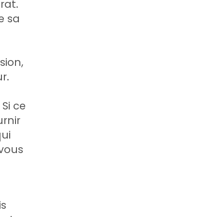
rat.
e sa
sion,
r.
Si ce
rnir
ui
 vous
is