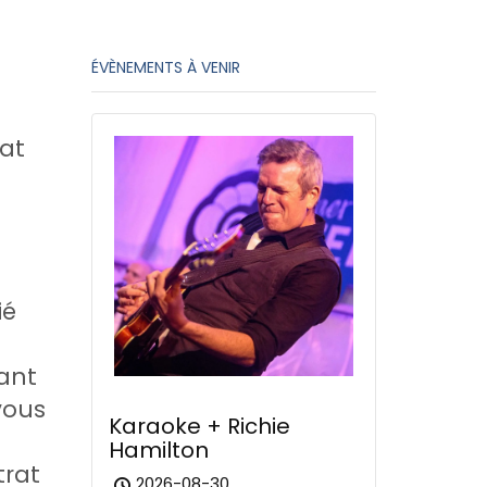
ÉVÈNEMENTS À VENIR
 at
ié
ant
vous
Karaoke + Richie
Hamilton
trat
2026-08-30