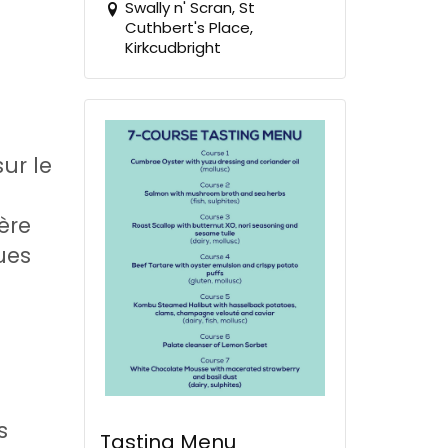
Swally n' Scran, St
Cuthbert's Place,
Kirkcudbright
ur le
ère
ues
s
Tasting Menu