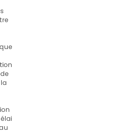
us
tre
 que
tion
 de
la
n
ion
élai
 au