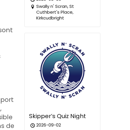
Swally n' Scran, St
Cuthbert's Place,
Kirkcudbright
sont
s
pport
,
Skipper’s Quiz Night
ible
ns de
2026-09-02