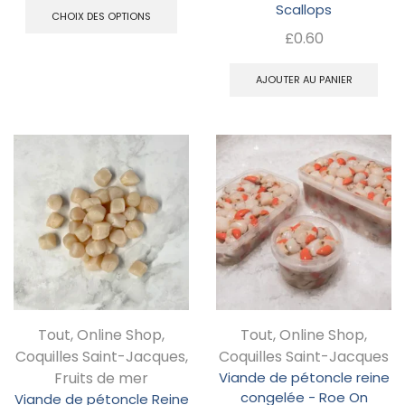
Scallops
du
prix :
CHOIX DES OPTIONS
pr
produit
£
0.60
£4.80
produit
a
à
plusieurs
AJOUTER AU PANIER
£33.75
variations.
Les
options
peuvent
être
choisies
sur
la
page
Tout
,
Online Shop
,
Tout
,
Online Shop
,
Coquilles Saint-Jacques
,
Coquilles Saint-Jacques
du
Fruits de mer
Viande de pétoncle reine
produit
congelée - Roe On
Viande de pétoncle Reine