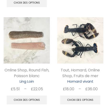
a
prix :
CHOIX DES OPTIONS
à
produit
£7.50
pl
£42
a
à
va
plusieurs
£30.00
Le
variations.
op
Les
pe
options
êt
peuvent
ch
être
su
choisies
la
Online Shop
,
Round Fish
,
Tout
,
Homard
,
Online
sur
pa
Poisson blanc
Shop
,
Fruits de mer
la
Ling Loin
Homard vivant
d
page
Plage
Pla
£
5.51
–
£
22.05
£
18.00
–
£
36.00
pr
du
de
de
Ce
C
prix :
prix 
CHOIX DES OPTIONS
CHOIX DES OPTIONS
produit
produit
pr
£5.51
£18