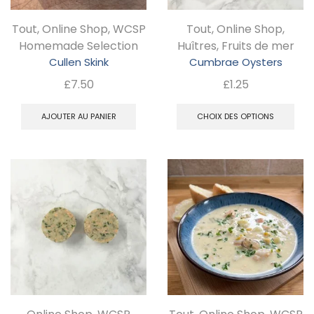
choisies
ch
Tout
,
Online Shop
,
WCSP
Tout
,
Online Shop
,
sur
su
Homemade Selection
Huîtres
,
Fruits de mer
la
la
Cullen Skink
Cumbrae Oysters
page
pa
£
7.50
£
1.25
du
d
C
AJOUTER AU PANIER
CHOIX DES OPTIONS
produit
pr
pr
a
pl
va
Le
op
pe
êt
ch