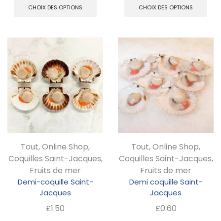
prix :
prix 
CHOIX DES OPTIONS
CHOIX DES OPTIONS
produit
pr
produit
pr
£3.71
£5.
a
a
à
à
plusieurs
pl
£26.50
£28
variations.
va
Les
Le
options
op
peuvent
pe
être
êt
choisies
ch
Tout
,
Online Shop
,
Tout
,
Online Shop
,
sur
su
Coquilles Saint-Jacques
,
Coquilles Saint-Jacques
,
la
la
Fruits de mer
Fruits de mer
page
pa
Demi-coquille Saint-
Demi coquille Saint-
Jacques
Jacques
du
d
£
1.50
£
0.60
produit
pr