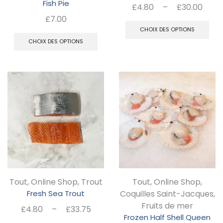
Fish Pie
Pla
£
4.80
–
£
30.00
de
£
7.00
C
prix 
Ce
CHOIX DES OPTIONS
pr
£4.
CHOIX DES OPTIONS
produit
a
à
a
pl
£30
plusieurs
va
variations.
Le
Les
op
options
pe
peuvent
êt
être
ch
choisies
su
Tout
,
Online Shop
,
Trout
Tout
,
Online Shop
,
sur
la
Fresh Sea Trout
Coquilles Saint-Jacques
,
la
pa
Fruits de mer
Plage
£
4.80
–
£
33.75
page
Frozen Half Shell Queen
d
de
Ce