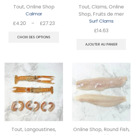
su
Tout
,
Online Shop
Tout
,
Clams
,
Online
la
Calmar
Shop
,
Fruits de mer
pa
Surf Clams
Plage
£
4.20
–
£
27.23
d
de
Ce
£
14.63
prix :
CHOIX DES OPTIONS
pr
produit
£4.20
AJOUTER AU PANIER
a
à
plusieurs
£27.23
variations.
Les
options
peuvent
être
choisies
sur
Tout
,
Langoustines
,
Online Shop
,
Round Fish
,
la