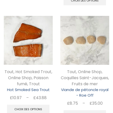
£21.94
prix 
CHOIX DES OPTIONS
pr
a
à
£9.
a
plusieurs
£43.88
à
pl
£39
variations.
va
Les
Le
options
op
peuvent
pe
être
êt
choisies
ch
sur
Tout
,
Hot Smoked Trout
,
Tout
,
Online Shop
,
su
la
Online Shop
,
Poisson
Coquilles Saint-Jacques
,
la
page
fumé
,
Trout
Fruits de mer
pa
Hot Smoked Sea Trout
Viande de pétoncle royal
du
- Roe Off
d
Plage
£
10.97
–
£
43.88
produit
Pla
£
8.75
–
£
35.00
de
Ce
pr
de
C
prix :
CHOIX DES OPTIONS
produit