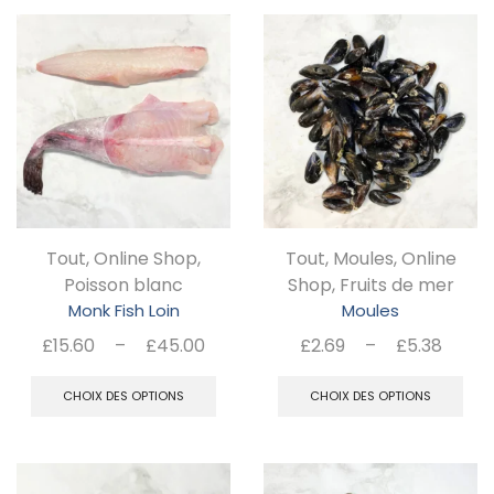
Tout
,
Online Shop
,
Tout
,
Moules
,
Online
Poisson blanc
Shop
,
Fruits de mer
Monk Fish Loin
Moules
Plage
Plag
£
15.60
–
£
45.00
£
2.69
–
£
5.38
de
de
Ce
C
prix :
prix :
CHOIX DES OPTIONS
CHOIX DES OPTIONS
produit
pr
£15.60
£2.6
a
a
à
à
plusieurs
pl
£45.00
£5.3