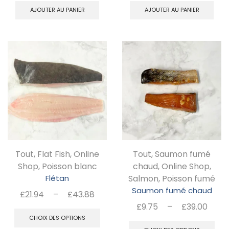
AJOUTER AU PANIER
AJOUTER AU PANIER
Tout
,
Flat Fish
,
Online
Tout
,
Saumon fumé
Shop
,
Poisson blanc
chaud
,
Online Shop
,
Flétan
Salmon
,
Poisson fumé
Saumon fumé chaud
Plage
£
21.94
–
£
43.88
de
Pla
Ce
£
9.75
–
£
39.00
prix :
de
C
CHOIX DES OPTIONS
produit