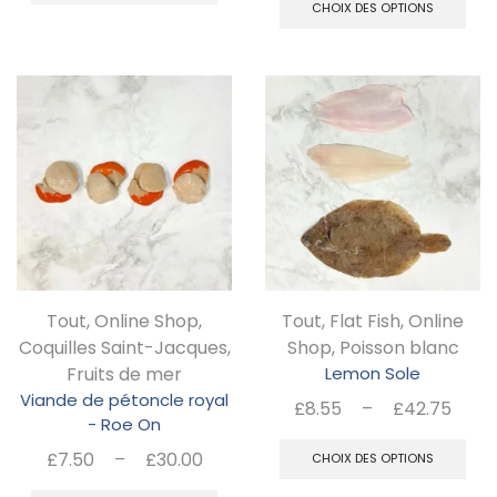
prix 
CHOIX DES OPTIONS
£10.97
pr
a
£8.
à
a
plusieurs
à
£43.88
pl
£35
variations.
va
Les
Le
options
op
peuvent
pe
être
êt
choisies
ch
sur
Tout
,
Online Shop
,
Tout
,
Flat Fish
,
Online
su
la
Coquilles Saint-Jacques
,
Shop
,
Poisson blanc
la
page
Fruits de mer
Lemon Sole
pa
Viande de pétoncle royal
du
Pla
£
8.55
–
£
42.75
- Roe On
d
de
C
produit
Plage
£
7.50
–
£
30.00
prix 
CHOIX DES OPTIONS
pr
pr
de
Ce
£8.