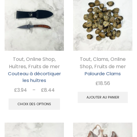
variations.
va
Les
Le
options
op
peuvent
pe
être
êt
choisies
ch
Tout
,
Online Shop
,
Tout
,
Clams
,
Online
sur
su
Huîtres
,
Fruits de mer
Shop
,
Fruits de mer
la
la
Couteau à décortiquer
Palourde Clams
page
pa
les huîtres
£
18.56
du
d
Plage
£
3.94
–
£
8.44
de
Ce
AJOUTER AU PANIER
produit
pr
prix :
CHOIX DES OPTIONS
produit
£3.94
a
à
plusieurs
£8.44
variations.