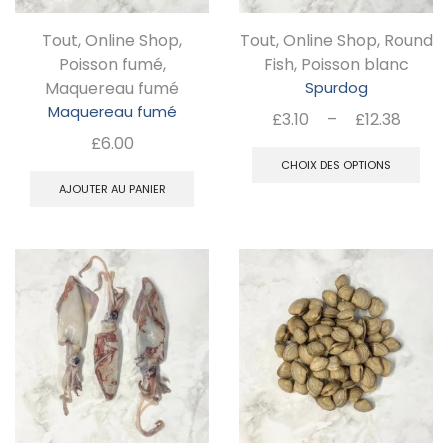
choisies
Tout
,
Online Shop
,
Tout
,
Online Shop
,
Round
sur
Poisson fumé
,
Fish
,
Poisson blanc
la
Maquereau fumé
Spurdog
page
Maquereau fumé
Plag
£
3.10
–
£
12.38
du
de
£
6.00
C
prix :
CHOIX DES OPTIONS
produit
pr
£3.10
AJOUTER AU PANIER
a
à
pl
£12.3
va
Le
op
pe
êt
ch