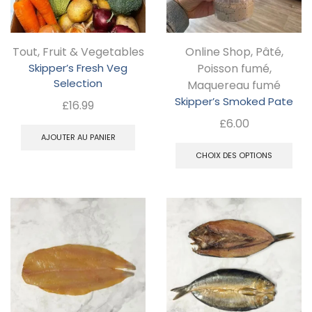
Tout
,
Fruit & Vegetables
Online Shop
,
Pâté
,
Skipper’s Fresh Veg
Poisson fumé
,
Selection
Maquereau fumé
Skipper’s Smoked Pate
£
16.99
£
6.00
AJOUTER AU PANIER
C
CHOIX DES OPTIONS
pr
a
pl
va
Le
op
pe