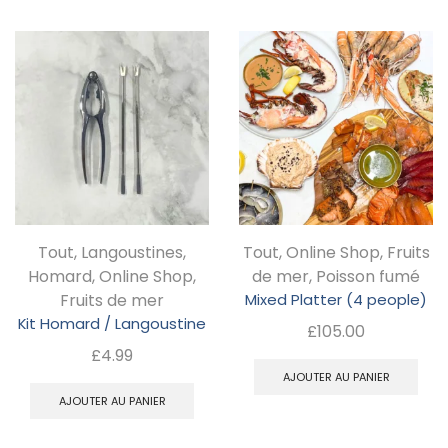
a
a
à
à
plusieurs
pl
£22.05
£36
variations.
va
Les
Le
options
op
peuvent
pe
être
êt
choisies
ch
Tout
,
Langoustines
,
Tout
,
Online Shop
,
Fruits
sur
su
Homard
,
Online Shop
,
de mer
,
Poisson fumé
la
la
Fruits de mer
Mixed Platter (4 people)
page
pa
Kit Homard / Langoustine
£
105.00
du
d
£
4.99
AJOUTER AU PANIER
produit
pr
AJOUTER AU PANIER