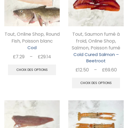
options
peuvent
être
choisies
Tout
,
Online Shop
,
Round
Tout
,
Saumon fumé à
sur
Fish
,
Poisson blanc
froid
,
Online Shop
,
la
Cod
Salmon
,
Poisson fumé
page
Cold Cured Salmon –
Plage
£
7.29
–
£
29.14
Beetroot
du
de
Ce
Pla
£
12.50
–
£
69.60
prix :
CHOIX DES OPTIONS
produit
produit
de
C
£7.29
a
prix 
CHOIX DES OPTIONS
à
pr
plusieurs
£12
£29.14
a
à
variations.
pl
£69
Les
va
options
Le
peuvent