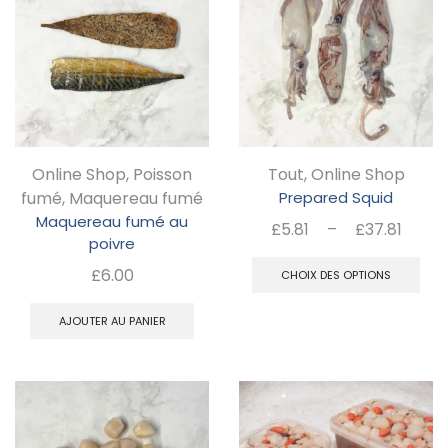
Les
options
peuvent
être
choisies
Online Shop
,
Poisson
Tout
,
Online Shop
sur
fumé
,
Maquereau fumé
Prepared Squid
la
Maquereau fumé au
Plag
£
5.81
–
£
37.81
page
poivre
de
C
du
£
6.00
prix :
CHOIX DES OPTIONS
pr
£5.8
produit
a
AJOUTER AU PANIER
à
pl
£37.
va
Le
op