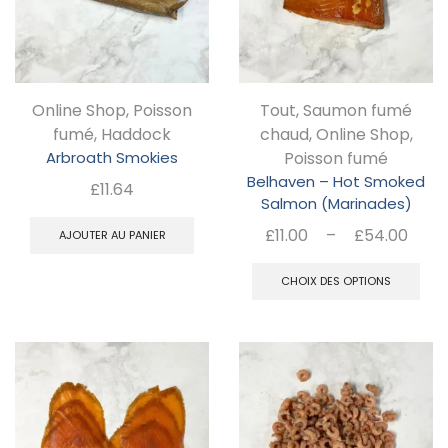
Online Shop
,
Poisson
Tout
,
Saumon fumé
fumé
,
Haddock
chaud
,
Online Shop
,
Arbroath Smokies
Poisson fumé
Belhaven – Hot Smoked
£
11.64
Salmon (Marinades)
Pla
£
11.00
–
£
54.00
AJOUTER AU PANIER
de
C
prix 
CHOIX DES OPTIONS
pr
£11.
a
à
pl
£54
va
Le