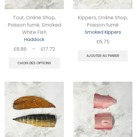
êt
ch
Tout
,
Online Shop
,
Kippers
,
Online Shop
,
su
Poisson fumé
,
Smoked
Poisson fumé
la
White Fish
Smoked Kippers
pa
Haddock
£
6.75
d
Plage
£
8.86
–
£
17.72
de
Ce
AJOUTER AU PANIER
pr
prix :
CHOIX DES OPTIONS
produit
£8.86
a
à
plusieurs
£17.72
variations.
Les
options
peuvent
être