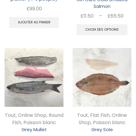
d
Salmon
du
£
99.00
pr
Pla
£
11.50
–
£
65.50
produit
de
C
AJOUTER AU PANIER
prix 
CHOIX DES OPTIONS
pr
£11.
a
à
pl
£65
va
Le
op
pe
êt
ch
Tout
,
Online Shop
,
Round
Tout
,
Flat Fish
,
Online
su
Fish
,
Poisson blanc
Shop
,
Poisson blanc
la
Grey Mullet
Grey Sole