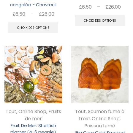
congelée - Chevreuil
Pla
£
6.50
–
£
26.00
Plage
de
£
6.50
–
£
26.00
C
de
prix 
Ce
CHOIX DES OPTIONS
pr
prix :
£6.
CHOIX DES OPTIONS
produit
a
£6.50
à
a
pl
à
£26
plusieurs
£26.00
va
variations.
Le
Les
op
options
pe
peuvent
êt
être
ch
choisies
su
Tout
,
Online Shop
,
Fruits
Tout
,
Saumon fumé à
sur
la
de mer
froid
,
Online Shop
,
la
pa
Fruit De Mer: Shellfish
Poisson fumé
page
platter (4-6 people)
Gin Cure Cold Smoked