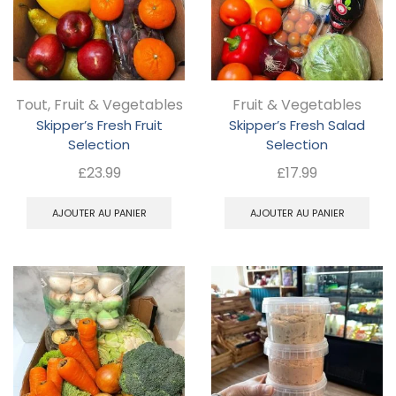
op
peuvent
pe
être
êt
choisies
ch
sur
Tout
,
Fruit & Vegetables
Fruit & Vegetables
su
la
Skipper’s Fresh Fruit
Skipper’s Fresh Salad
la
page
Selection
Selection
pa
du
£
23.99
£
17.99
d
produit
AJOUTER AU PANIER
AJOUTER AU PANIER
pr