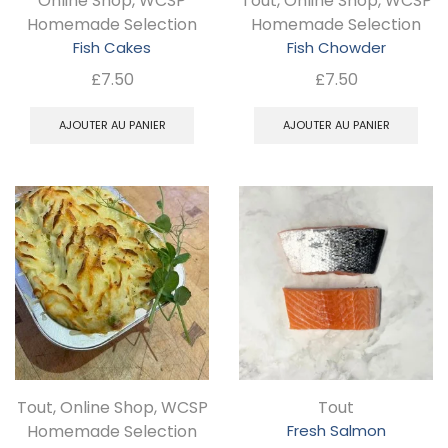
Online Shop
,
WCSP
Tout
,
Online Shop
,
WCSP
su
Homemade Selection
Homemade Selection
la
Fish Cakes
Fish Chowder
pa
£
7.50
£
7.50
d
AJOUTER AU PANIER
AJOUTER AU PANIER
pr
Tout
,
Online Shop
,
WCSP
Tout
Homemade Selection
Fresh Salmon