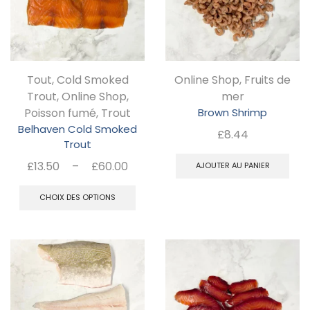
op
pe
êt
ch
Tout
,
Cold Smoked
Online Shop
,
Fruits de
su
Trout
,
Online Shop
,
mer
la
Poisson fumé
,
Trout
Brown Shrimp
pa
Belhaven Cold Smoked
£
8.44
Trout
d
Plage
£
13.50
–
£
60.00
AJOUTER AU PANIER
pr
de
Ce
prix :
CHOIX DES OPTIONS
produit
£13.50
a
à
plusieurs
£60.00
variations.
Les