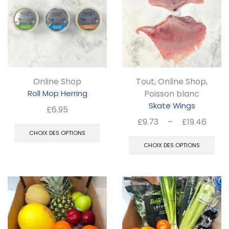
Les
op
options
pe
peuvent
êt
être
ch
choisies
su
Online Shop
Tout
,
Online Shop
,
sur
la
Roll Mop Herring
Poisson blanc
la
pa
Skate Wings
£
6.95
page
d
Plag
Ce
£
9.73
–
£
19.46
du
de
C
CHOIX DES OPTIONS
pr
produit
prix 
CHOIX DES OPTIONS
produit
pr
a
£9.7
a
plusieurs
à
pl
£19.
variations.
va
Les
Le
options