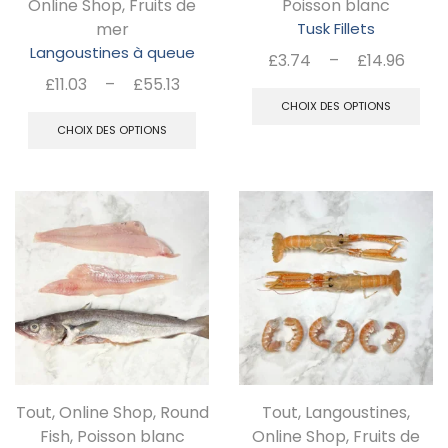
Online Shop
,
Fruits de
Poisson blanc
page
mer
Tusk Fillets
Langoustines à queue
du
Pla
£
3.74
–
£
14.96
Plage
de
£
11.03
–
£
55.13
C
produit
de
prix 
Ce
CHOIX DES OPTIONS
pr
prix :
£3.7
CHOIX DES OPTIONS
produit
a
£11.03
à
a
pl
à
£14.
plusieurs
£55.13
va
variations.
Le
Les
op
options
pe
peuvent
êt
être
ch
choisies
su
Tout
,
Online Shop
,
Round
Tout
,
Langoustines
,
sur
la
Fish
,
Poisson blanc
Online Shop
,
Fruits de