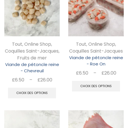
pe
êt
ch
su
la
Tout
,
Online Shop
,
Tout
,
Online Shop
,
pa
Coquilles Saint-Jacques
,
Coquilles Saint-Jacques
Fruits de mer
Viande de pétoncle reine
d
- Roe On
Viande de pétoncle reine
pr
- Chevreuil
Pla
£
6.50
–
£
26.00
Plage
de
£
6.50
–
£
26.00
C
de
prix 
Ce
CHOIX DES OPTIONS
pr
prix :
£6.
CHOIX DES OPTIONS
produit
a
£6.50
à
a
pl
à
£26
plusieurs
£26.00
va
variations.
Le