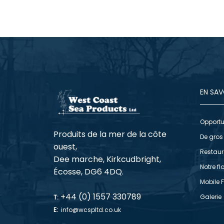
EN SAV
Opportu
Produits de la mer de la côte
De gros
ouest,
Restaur
Dee marche, Kirkcudbright,
Notre flo
Écosse, DG6 4DQ.
Mobile 
+44 (0) 1557 330789
Galerie
T:
E:
info@wcspltd.co.uk