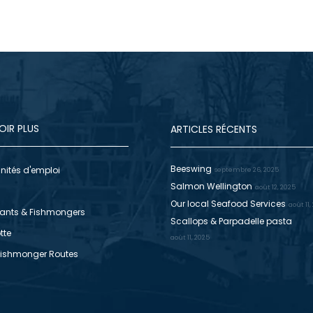
OIR PLUS
ARTICLES RÉCENTS
Beeswing
nités d'emploi
septembre 26, 2025
Salmon Wellington
août 12, 2025
Our local Seafood Services
août 11,
ants & Fishmongers
Scallops & Parpadelle pasta
tte
août 11, 2025
Fishmonger Routes