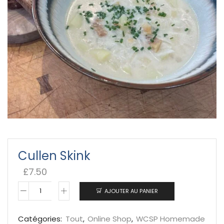
Cullen Skink
£
7.50
AJOUTER AU PANIER
quantité
de
Catégories:
Tout
,
Online Shop
,
WCSP Homemade