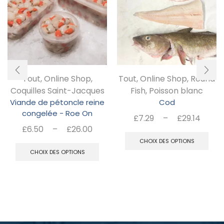
Tout
,
Online Shop
,
Tout
,
Online Shop
,
Round
Coquilles Saint-Jacques
Fish
,
Poisson blanc
Viande de pétoncle reine
Cod
congelée - Roe On
Plag
£
7.29
–
£
29.14
Plage
£
6.50
–
£
26.00
de
Ce
de
Ce
prix :
CHOIX DES OPTIONS
pr
prix :
CHOIX DES OPTIONS
£7.2
produit
a
£6.50
à
a
à
pl
£29.
plusieurs
£26.00
var
variations.
Le
Les