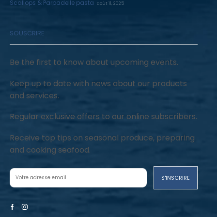
Scallops & Parpadelle pasta
août 11, 2025
SOUSCRIRE
Be the first to know about upcoming events.
Keep up to date with news about our products
and services.
Regular exclusive offers to our online subscribers.
Receive top tips on seasonal produce, preparing
and cooking seafood.
Facebook
Instagram